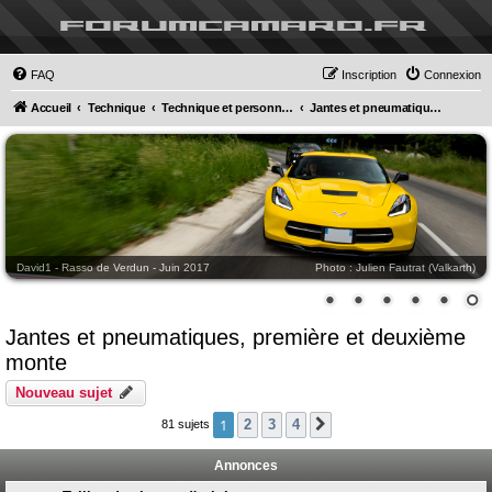
forumcamaro.fr
FAQ
Inscription
Connexion
Accueil
Technique
Technique et personnalisation
Jantes et pneumatiques, première et deuxième monte
David1 - Rasso de Verdun - Juin 2017
Photo : Julien Fautrat (Valkarth)
Jantes et pneumatiques, première et deuxième
monte
Nouveau sujet
1
2
3
4
81 sujets
Suivant
Annonces