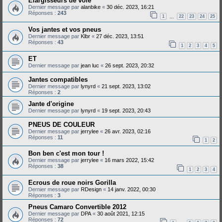
Elargisseurs de voie
Dernier message par
alanbike
«
30 déc. 2023, 16:21
Réponses :
243
1
22
23
24
25
…
Vos jantes et vos pneus
Dernier message par
Klbr
«
27 déc. 2023, 13:51
Réponses :
43
1
2
3
4
5
ET
Dernier message par
jean luc
«
26 sept. 2023, 20:32
Jantes compatibles
Dernier message par
lynyrd
«
21 sept. 2023, 13:02
Réponses :
2
Jante d'origine
Dernier message par
lynyrd
«
19 sept. 2023, 20:43
PNEUS DE COULEUR
Dernier message par
jerrylee
«
26 avr. 2023, 02:16
Réponses :
11
1
2
Bon ben c'est mon tour !
Dernier message par
jerrylee
«
16 mars 2022, 15:42
Réponses :
38
1
2
3
4
Ecrous de roue noirs Gorilla
Dernier message par
RDesign
«
14 janv. 2022, 00:30
Réponses :
3
Pneus Camaro Convertible 2012
Dernier message par
DPA
«
30 août 2021, 12:15
Réponses :
72