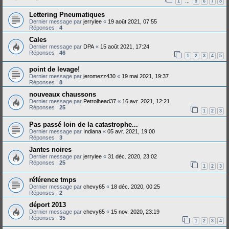
1
5
6
7
8
…
Lettering Pneumatiques
Dernier message par
jerrylee
«
19 août 2021, 07:55
Réponses :
4
Cales
Dernier message par
DPA
«
15 août 2021, 17:24
Réponses :
46
1
2
3
4
5
point de levage!
Dernier message par
jeromezz430
«
19 mai 2021, 19:37
Réponses :
8
nouveaux chaussons
Dernier message par
Petrolhead37
«
16 avr. 2021, 12:21
Réponses :
25
1
2
3
Pas passé loin de la catastrophe...
Dernier message par
Indiana
«
05 avr. 2021, 19:00
Réponses :
3
Jantes noires
Dernier message par
jerrylee
«
31 déc. 2020, 23:02
Réponses :
25
1
2
3
référence tmps
Dernier message par
chevy65
«
18 déc. 2020, 00:25
Réponses :
2
déport 2013
Dernier message par
chevy65
«
15 nov. 2020, 23:19
Réponses :
35
1
2
3
4