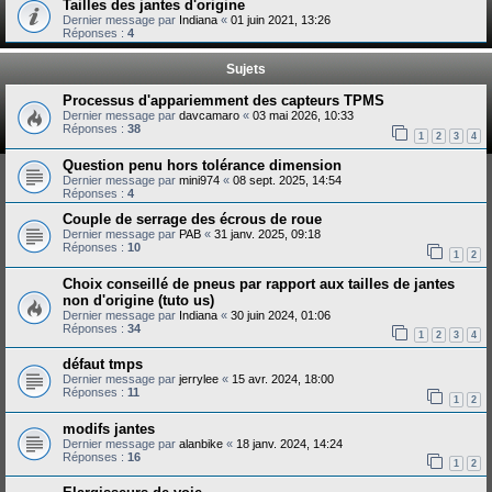
Tailles des jantes d'origine
Dernier message par
Indiana
«
01 juin 2021, 13:26
Réponses :
4
Sujets
Processus d'appariemment des capteurs TPMS
Dernier message par
davcamaro
«
03 mai 2026, 10:33
Réponses :
38
1
2
3
4
Question penu hors tolérance dimension
Dernier message par
mini974
«
08 sept. 2025, 14:54
Réponses :
4
Couple de serrage des écrous de roue
Dernier message par
PAB
«
31 janv. 2025, 09:18
Réponses :
10
1
2
Choix conseillé de pneus par rapport aux tailles de jantes
non d'origine (tuto us)
Dernier message par
Indiana
«
30 juin 2024, 01:06
Réponses :
34
1
2
3
4
défaut tmps
Dernier message par
jerrylee
«
15 avr. 2024, 18:00
Réponses :
11
1
2
modifs jantes
Dernier message par
alanbike
«
18 janv. 2024, 14:24
Réponses :
16
1
2