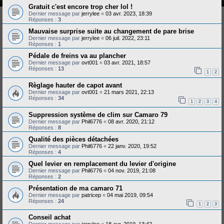
Gratuit c'est encore trop cher lol !
Dernier message par
jerrylee
«
03 avr. 2023, 18:39
Réponses :
3
Mauvaise surprise suite au changement de pare brise
Dernier message par
jerrylee
«
06 juil. 2022, 23:11
Réponses :
1
Pédale de freins va au plancher
Dernier message par
ovt001
«
03 avr. 2021, 18:57
Réponses :
13
1
2
Règlage hauter de capot avant
Dernier message par
ovt001
«
21 mars 2021, 22:13
Réponses :
34
1
2
3
4
Suppression système de clim sur Camaro 79
Dernier message par
Phil6776
«
08 avr. 2020, 21:12
Réponses :
8
Qualité des pièces détachées
Dernier message par
Phil6776
«
22 janv. 2020, 19:52
Réponses :
4
Quel levier en remplacement du levier d'origine
Dernier message par
Phil6776
«
04 nov. 2019, 21:08
Réponses :
2
Présentation de ma camaro 71
Dernier message par
patricep
«
04 mai 2019, 09:54
Réponses :
24
1
2
3
Conseil achat