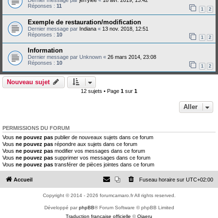
Dernier message par
jerrylee
«
18 avr. 2019, 13:42
Réponses :
11
1
2
Exemple de restauration/modification
Dernier message par
Indiana
«
13 nov. 2018, 12:51
Réponses :
10
1
2
Information
Dernier message par
Unknown
«
26 mars 2014, 23:08
Réponses :
10
1
2
Nouveau sujet
12 sujets • Page
1
sur
1
Aller
PERMISSIONS DU FORUM
Vous
ne pouvez pas
publier de nouveaux sujets dans ce forum
Vous
ne pouvez pas
répondre aux sujets dans ce forum
Vous
ne pouvez pas
modifier vos messages dans ce forum
Vous
ne pouvez pas
supprimer vos messages dans ce forum
Vous
ne pouvez pas
transférer de pièces jointes dans ce forum
Accueil
Fuseau horaire sur
UTC+02:00
Copyright © 2014 - 2026 forumcamaro.fr All rights reserved.
Développé par
phpBB
® Forum Software © phpBB Limited
Traduction française officielle
©
Qiaeru