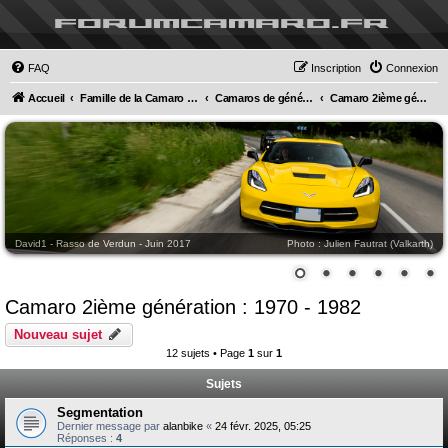
forumcamaro.fr
FAQ
Inscription
Connexion
Accueil
Famille de la Camaro 5, autres Muscle Cars et Harley Davidson
Camaros de générations précédentes
Camaro 2ième génération : 1970 - 1982
David1 - Rasso de Verdun - Juin 2017
Photo : Julien Fautrat (Valkarth)
Camaro 2ième génération : 1970 - 1982
Nouveau sujet
12 sujets • Page
1
sur
1
Sujets
Segmentation
Dernier message par
alanbike
«
24 févr. 2025, 05:25
Réponses :
4